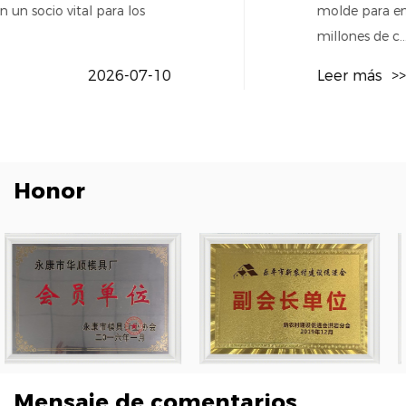
molde para envases genérico. El acero tiene que ejec
millones de c...
Leer más
>>>
2026
Honor
Mensaje de comentarios