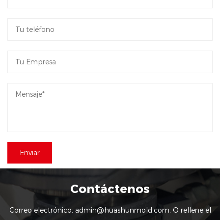
Contáctenos
Correo electrónico:
admin@huashunmold.com
; O rellene el