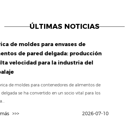
ÚLTIMAS NOTICIAS
Fábrica de moldes para en
n
alimentos: los detalles de
deciden el rendimiento y 
ciclo
No es lo mismo un molde para envas
molde para envases genérico. El acero
millones de c...
7-10
Leer más
>>>