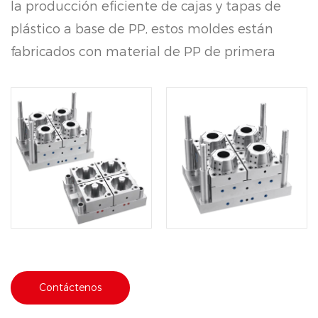
la producción eficiente de cajas y tapas de
plástico a base de PP, estos moldes están
fabricados con material de PP de primera
calidad, lo que garantiza robustez y
confiabilidad durante extensos ciclos de
fabricación. Con un ciclo de moldeo rápido
de solo 6 segundos o de 6 a 8 segundos,
optimizan la eficiencia de la producción y
mantienen estándares de calidad
excepcionales. El molde de vaso de plástico
desechable para PP es una herramienta
especializada en moldeo por inyección de
plástico, dedicada a la fabricación de cajas y
Contáctenos
recipientes de plástico a base de PP. tapas